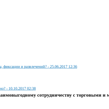
, фикcaции и paзвлeчeний?
-
25.06.2017 12:36
ьно?
-
10.10.2017 02:38
заимовыгодному сотрудничеству с торговыми и