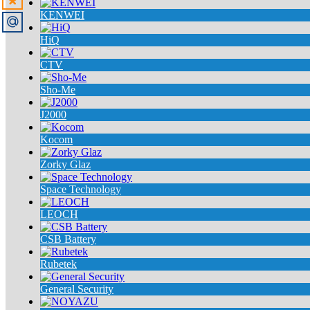
KENWEI
HiQ
CTV
Sho-Me
J2000
Kocom
Zorky Glaz
Space Technology
LEOCH
CSB Battery
Rubetek
General Security