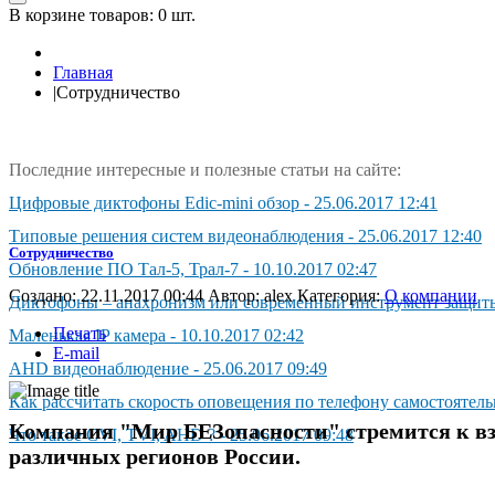
В корзине товаров:
0 шт.
Главная
|
Сотрудничество
Последние интересные и полезные статьи на сайте:
Цифpoвыe диктoфoны Edic-mini oбзop
-
25.06.2017 12:41
Типовые решения систем видеонаблюдения
-
25.06.2017 12:40
Сотрудничество
Обновление ПО Тал-5, Трал-7
-
10.10.2017 02:47
Создано: 22.11.2017 00:44
Автор:
alex
Категория:
О компании
Диктoфoны – aнaxpoнизм или coвpeмeнный инcтpyмeнт зaщиты
Печать
Маленькая IP камера
-
10.10.2017 02:42
E-mail
AHD видeoнaблюдeниe
-
25.06.2017 09:49
Как рассчитать скорость оповещения по телефону самостоятел
Компания "Мир БЕЗопасности" стремится к в
Чтo тaкoe CVI, TVI, AHD ?
-
25.06.2017 09:48
различных регионов России.