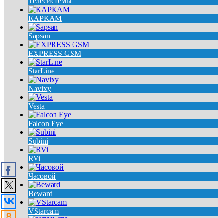
Телесистемы
КАРКАМ
Sapsan
EXPRESS GSM
StarLine
Navixy
Vesta
Falcon Eye
Subini
RVi
Часовой
Beward
VStarcam