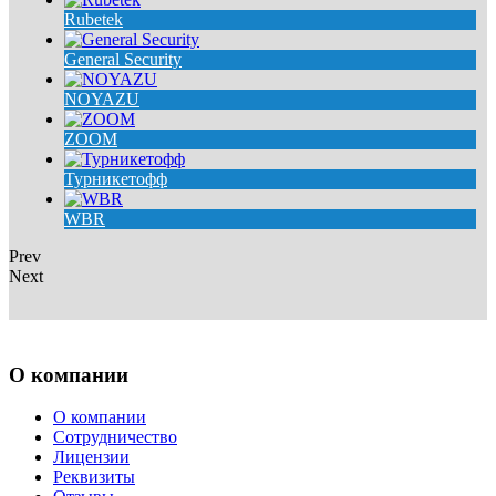
Rubetek
General Security
NOYAZU
ZOOM
Турникетофф
WBR
Prev
Next
О компании
О компании
Сотрудничество
Лицензии
Реквизиты