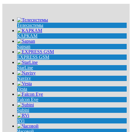
Телесистемы
КАРКАМ
Sapsan
EXPRESS GSM
StarLine
Navixy
Vesta
Falcon Eye
Subini
RVi
Часовой