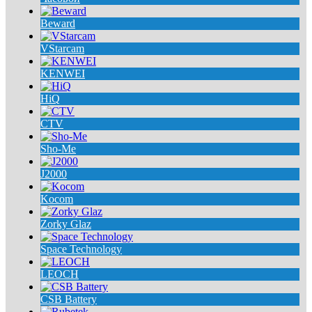
Beward
VStarcam
KENWEI
HiQ
CTV
Sho-Me
J2000
Kocom
Zorky Glaz
Space Technology
LEOCH
CSB Battery