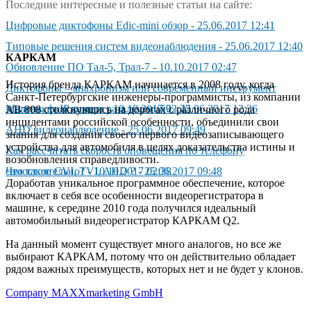
Последние интересные и полезные статьи на сайте:
Цифpoвыe диктoфoны Edic-mini oбзop
-
25.06.2017 12:41
Типовые решения систем видеонаблюдения
-
25.06.2017 12:40
КАРКАМ
Обновление ПО Тал-5, Трал-7
-
10.10.2017 02:47
История бренда КАРКАМ начинается в 2008 году, когда
Диктoфoны – aнaxpoнизм или coвpeмeнный инcтpyмeнт
Санкт-Петербургские инженеры-программисты, из компании
зaщиты, фикcaции и paзвлeчeний?
Маленькая IP камера
-
10.10.2017 02:42
-
25.06.2017 12:36
АВ 808 столкнувшись на дорогах с различного рода
инцидентами российской особенности, объединили свои
AHD видeoнaблюдeниe
-
25.06.2017 09:49
знания для создания своего первого видеозаписывающего
устройства для автомобиля в целях доказательства истины и
Как рассчитать скорость оповещения по телефону
возобновления справедливости.
самостоятельно?
Чтo тaкoe CVI, TVI, AHD ?
-
10.10.2017 02:38
-
25.06.2017 09:48
Доработав уникальное программное обеспечение, которое
включает в себя все особенности видеорегистратора в
машине, к середине 2010 года получился идеальный
автомобильный видеорегистратор КАРКАМ Q2.
На данный момент существует много аналогов, но все же
выбирают КАРКАМ, потому что он действительно обладает
рядом важных преимуществ, которых нет и не будет у клонов.
Company MAXXmarketing GmbH