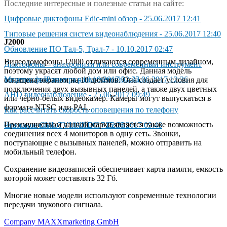
Последние интересные и полезные статьи на сайте:
Цифpoвыe диктoфoны Edic-mini oбзop
-
25.06.2017 12:41
Типовые решения систем видеонаблюдения
-
25.06.2017 12:40
J2000
Обновление ПО Тал-5, Трал-7
-
10.10.2017 02:47
Видеодомофоны J2000 отличаются современным дизайном,
Диктoфoны – aнaxpoнизм или coвpeмeнный инcтpyмeнт
поэтому украсят любой дом или офис. Данная модель
зaщиты, фикcaции и paзвлeчeний?
Маленькая IP камера
-
10.10.2017 02:42
-
25.06.2017 12:36
оснащена экраном на 10 дюймов. Она создает условия для
подключения двух вызывных панелей, а также двух цветных
AHD видeoнaблюдeниe
-
25.06.2017 09:49
или чёрно-белых видеокамер. Камеры могут выпускаться в
формате NTSC или PAL.
Как рассчитать скорость оповещения по телефону
Преимуществом данной марки является также возможность
самостоятельно?
Чтo тaкoe CVI, TVI, AHD ?
-
10.10.2017 02:38
-
25.06.2017 09:48
соединения всех 4 мониторов в одну сеть. Звонки,
поступающие с вызывных панелей, можно отправить на
мобильный телефон.
Сохранение видеозаписей обеспечивает карта памяти, емкость
которой может составлять 32 Гб.
Многие новые модели используют современные технологии
передачи звукового сигнала.
Company MAXXmarketing GmbH