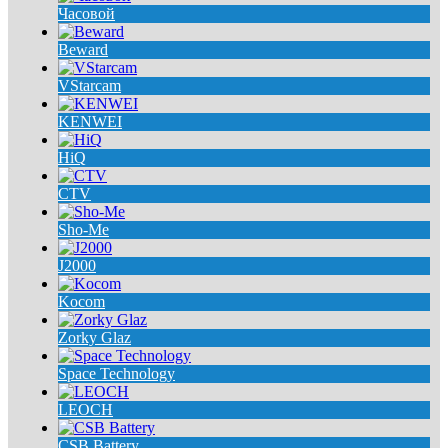
Часовой
Beward
VStarcam
KENWEI
HiQ
CTV
Sho-Me
J2000
Kocom
Zorky Glaz
Space Technology
LEOCH
CSB Battery