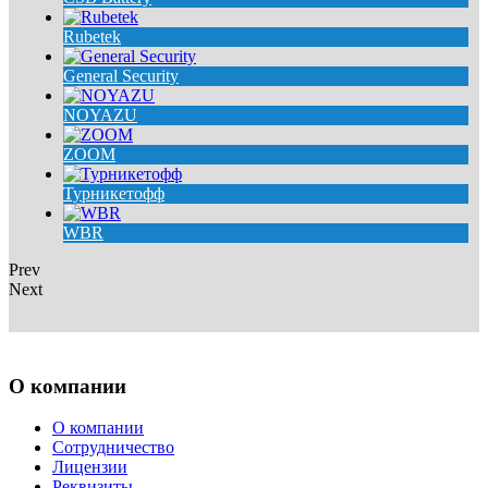
Rubetek
General Security
NOYAZU
ZOOM
Турникетофф
WBR
Prev
Next
О компании
О компании
Сотрудничество
Лицензии
Реквизиты