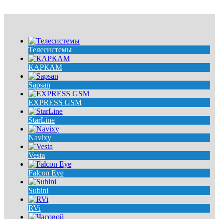
Телесистемы
КАРКАМ
Sapsan
EXPRESS GSM
StarLine
Navixy
Vesta
Falcon Eye
Subini
RVi