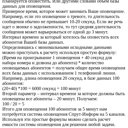
планируется оповестить. Или другими словами объем базы
данных для оповещения.
Примерное время, которое может занимать Ваше оповещение.
Например, если это оповещение о тревоге, то длительность
сообщения обычно не превышает 10-20 секунд. Если же речь
идет о звонке о задолженности, то тут средняя длительность
сообщения может варьироваться от одной до 3 минут.
Интервал времени за который хотелось бы оповестить всех
абонентов Вашей базы данных.
Определившись с минимальными исходными данными
можно приступать к расчету используя простую формулу:
(Время на проигрывание 1 оповещения + 40 секунд для
набора номера и дозвона до абонента) * количество
оповещаемых абонентов = получаем общее время оповещения
всех базы данных с использованием 1 телефонной линии.
Например, длина оповещения 20 секунд, в базе данных 100
абонентов:
(20+40) *100 = 6000 секунд = 100 минут
Второй параметр – интервал времени за которое должны быть
оповещены все абоненты – 20 минут. Получаем:
100 / 20 = 5
Итого для оповещения 100 абонентов за 5 минут нам
потребуется система оповещения Спрут-Информ на 5 каналов.
Используя эти простые формулы можно сделать расчет
емкости системы оповещения для решения любой задачи.