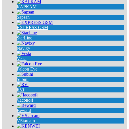
КАРКАМ
Sapsan
EXPRESS GSM
StarLine
Navixy
Vesta
Falcon Eye
Subini
RVi
Часовой
Beward
VStarcam