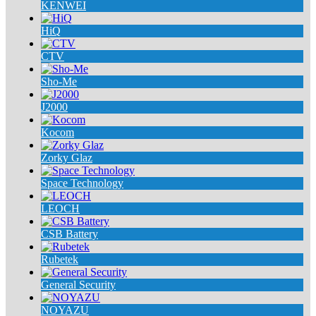
KENWEI
HiQ
CTV
Sho-Me
J2000
Kocom
Zorky Glaz
Space Technology
LEOCH
CSB Battery
Rubetek
General Security
NOYAZU